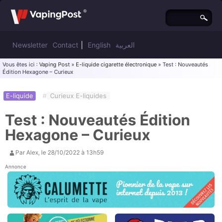
Newsletter
Contact
|
English
العربية
Vous êtes ici :
Vaping Post
»
E-liquide cigarette électronique
» Test : Nouveautés
Édition Hexagone – Curieux
E-liquide
#
Curieux E-liquides
Test : Nouveautés Édition
Hexagone – Curieux
Par
Alex
, le
28/10/2022 à 13h59
Annonce