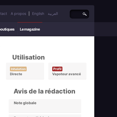
tact
A propos
|
English
العربية
boutiques
Le magazine
Utilisation
Inhalation
Profil
Directe
Vapoteur avancé
Avis de la rédaction
Note globale