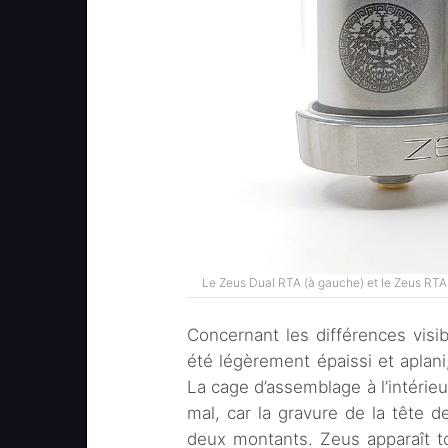
Le Zeus Dual RTA (à gauche) et le Zeus RTA (
Concernant les différences visib
été légèrement épaissi et aplani
La cage d’assemblage à l’intérieu
mal, car la gravure de la tête 
deux montants. Zeus apparaît t