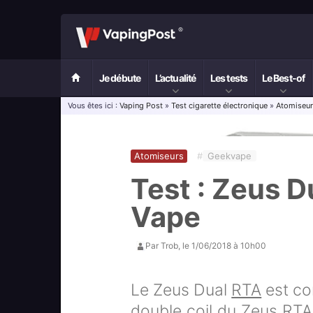
Je débute
L’actualité
Les tests
Le Best-of
Vous êtes ici :
Vaping Post
»
Test cigarette électronique
»
Atomiseu
Atomiseurs
#
Geekvape
Test : Zeus D
Vape
Par
Trob
, le
1/06/2018 à 10h00
Le Zeus Dual
RTA
est co
double coil du Zeus RTA,