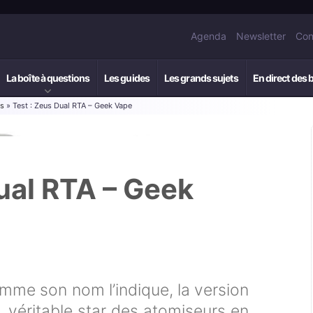
Agenda
Newsletter
Con
La boîte à questions
Les guides
Les grands sujets
En direct des 
rs
» Test : Zeus Dual RTA – Geek Vape
ual RTA – Geek
mme son nom l’indique, la version
 véritable star des atomiseurs en