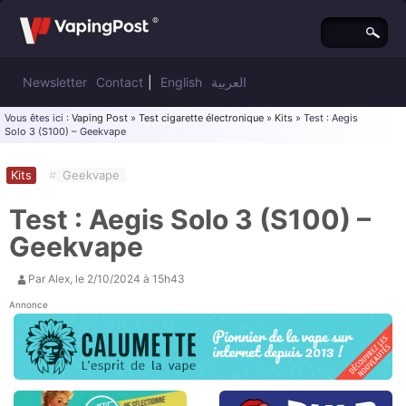
Newsletter
Contact
|
English
العربية
Vous êtes ici :
Vaping Post
»
Test cigarette électronique
»
Kits
» Test : Aegis
Solo 3 (S100) – Geekvape
Kits
#
Geekvape
Test : Aegis Solo 3 (S100) –
Geekvape
Par
Alex
, le
2/10/2024 à 15h43
Annonce