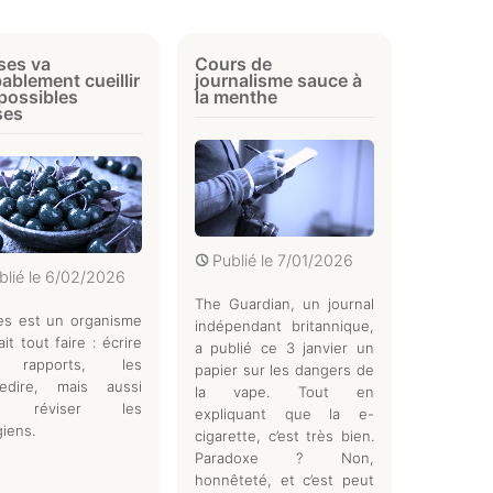
ses va
Cours de
ablement cueillir
journalisme sauce à
possibles
la menthe
ses
Publié le
7/01/2026
blié le
6/02/2026
The Guardian, un journal
es est un organisme
indépendant britannique,
ait tout faire : écrire
a publié ce 3 janvier un
 rapports, les
papier sur les dangers de
redire, mais aussi
la vape. Tout en
re réviser les
expliquant que la e-
giens.
cigarette, c’est très bien.
Paradoxe ? Non,
honnêteté, et c’est peut