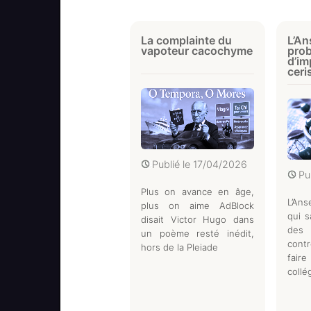
La complainte du
L’An
vapoteur cacochyme
prob
d’im
ceri
Publié le
17/04/2026
Pu
Plus on avance en âge,
L’Ans
plus on aime AdBlock
qui s
disait Victor Hugo dans
des
un poème resté inédit,
cont
hors de la Pleiade
fai
collé