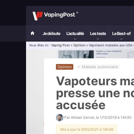
Je débute
L’actualité
Les tests
Le Best-of
Vous êtes ici :
Vaping Post
»
Opinion
» Vapoteurs malades aux USA : 
Opinion
#
Maladie pulmonaire
Vapoteurs ma
presse une no
accusée
Par
Alistair Servet
, le
1/10/2019 à 14h30
Mis à jour le 9/05/2021 à 18h48