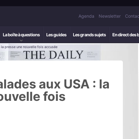
Agenda
Newsletter
Contac
La boîte à questions
Les guides
Les grands sujets
En direct des 
la presse une nouvelle fois accusée
lades aux USA : la
uvelle fois