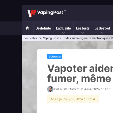
Je débute
L’actualité
Les tests
Le Best-of
Vous êtes ici :
Vaping Post
»
Etudes sur la cigarette électronique
» V
Science
Vapoter aider
fumer, même 
Par
Alistair Servet
, le
4/04/2024 à 14h51
Mis à jour le 7/11/2024 à 15h54