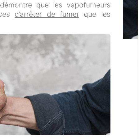
 démontre que les vapofumeurs
nces
d’arrêter de fumer
que les