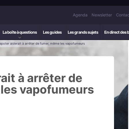
Agenda
Newsletter
Contac
La boîte à questions
Les guides
Les grands sujets
En direct des 
apoter aiderait à arrêter de fumer, même les vapofumeurs
ait à arrêter de
les vapofumeurs