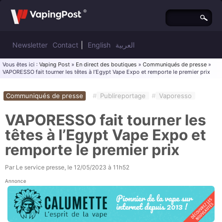
Newsletter
Contact
|
English
العربية
Vous êtes ici :
Vaping Post
»
En direct des boutiques
»
Communiqués de presse
»
VAPORESSO fait tourner les têtes à l’Egypt Vape Expo et remporte le premier prix
Communiqués de presse
#
Publireportage
#
Vaporesso
VAPORESSO fait tourner les
têtes à l’Egypt Vape Expo et
remporte le premier prix
Par
Le service presse
, le
12/05/2023 à 11h52
Annonce