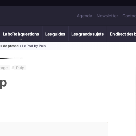
Agenda
Newsletter
Contac
La boîte à questions
Les guides
Les grands sujets
En direct des 
 de presse
» Le Pod by Pulp
tage
#
Pulp
lp