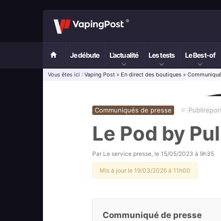
Je débute
L’actualité
Les tests
Le Best-of
Vous êtes ici :
Vaping Post
»
En direct des boutiques
»
Communiqués
Communiqués de presse
#
Publirepor
Le Pod by Pu
Par
Le service presse
, le
15/05/2023 à 9h35
Mis à jour le 19/03/2026 à 11h00
Communiqué de presse