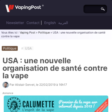
Newsletter
Contact
|
English
العربية
Vous êtes ici :
Vaping Post
»
Politique
» USA : une nouvelle organisation de santé
contre la vape
Politique
#
USA
USA : une nouvelle
organisation de santé contre
la vape
Par
Alistair Servet
, le
22/02/2019 à 16h17
Annonce