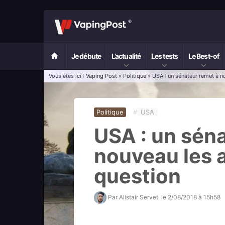
Je débute
L’actualité
Les tests
Le Best-of
Vous êtes ici :
Vaping Post
»
Politique
» USA : un sénateur remet à n
Politique
#
USA
USA : un sén
nouveau les 
question
Par
Alistair Servet
, le
2/08/2018 à 15h58