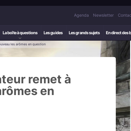
Agenda
Newsletter
Contac
La boîte à questions
Les guides
Les grands sujets
En direct des 
ouveau les arômes en question
ateur remet à
arômes en