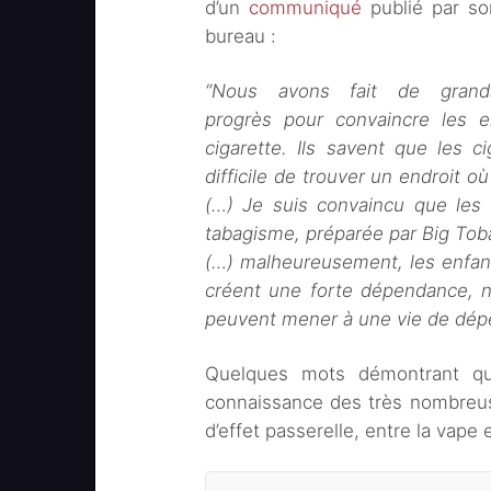
d’un
communiqué
publié par so
bureau :
“Nous avons fait de grand
progrès pour convaincre les
cigarette. Ils savent que les c
difficile de trouver un endroit 
(…) Je suis convaincu que les 
tabagisme, préparée par Big Tob
(…) malheureusement, les enfan
créent une forte dépendance, n
peuvent mener à une vie de dép
Quelques mots démontrant qu
connaissance des très nombreus
d’effet passerelle, entre la vap