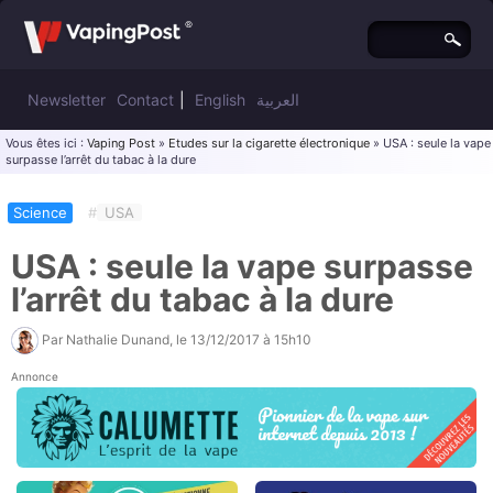
Newsletter
Contact
|
English
العربية
Vous êtes ici :
Vaping Post
»
Etudes sur la cigarette électronique
» USA : seule la vape
surpasse l’arrêt du tabac à la dure
Science
#
USA
USA : seule la vape surpasse
l’arrêt du tabac à la dure
Par
Nathalie Dunand
, le
13/12/2017 à 15h10
Annonce