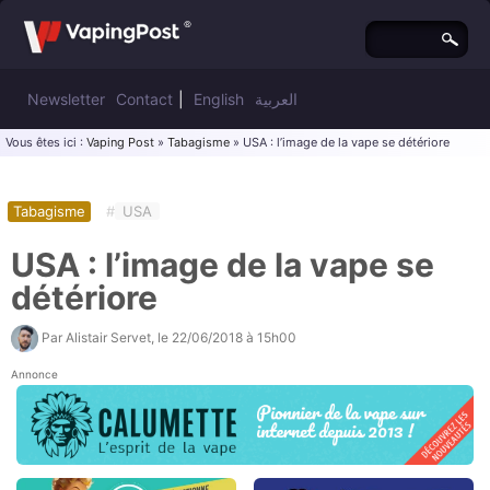
Newsletter
Contact
|
English
العربية
Vous êtes ici :
Vaping Post
»
Tabagisme
» USA : l’image de la vape se détériore
Tabagisme
#
USA
USA : l’image de la vape se
détériore
Par
Alistair Servet
, le
22/06/2018 à 15h00
Annonce