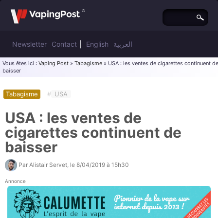
Newsletter
Contact
|
English
العربية
Vous êtes ici :
Vaping Post
»
Tabagisme
» USA : les ventes de cigarettes continuent d
baisser
Tabagisme
#
USA
USA : les ventes de
cigarettes continuent de
baisser
Par
Alistair Servet
, le
8/04/2019 à 15h30
Annonce