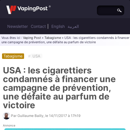
Newsletter
Contact
|
English
العربية
Vous êtes ici :
Vaping Post
»
Tabagisme
» USA : les cigarettiers condamnés à financer
une campagne de prévention, une défaite au parfum de victoire
Tabagisme
#
USA
USA : les cigarettiers
condamnés à financer une
campagne de prévention,
une défaite au parfum de
victoire
Par
Guillaume Bailly
, le
14/11/2017 à 17h19
Annonce