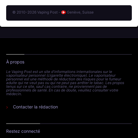
© 2010-2026 Vaping Post -
Genève, Suisse
À propos
Le Vaping Post est un site d'informations internationales sur le
vaporisateur personnel (cigarette électronique). Le vaporisateur
personnel est une méthode de réduction des risques pour le fumeur
adulte qui ne veut pas ou qui ne peut pas arrêter le tabac. Les propos
tenus sur ce site, sauf cas contraire, ne proviennent pas de
professionnels de santé. En cas de doute, veuillez consulter votre
médecin.
Contacter la rédaction
Restez connecté