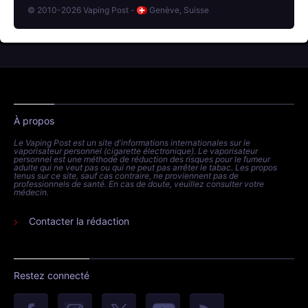
© 2010-2026 Vaping Post -
Genève, Suisse
À propos
Le Vaping Post est un site d'informations internationales sur le
vaporisateur personnel (cigarette électronique). Le vaporisateur
personnel est une méthode de réduction des risques pour le fumeur
adulte qui ne veut pas ou qui ne peut pas arrêter le tabac. Les propos
tenus sur ce site, sauf cas contraire, ne proviennent pas de
professionnels de santé. En cas de doute, veuillez consulter votre
médecin.
Contacter la rédaction
Restez connecté