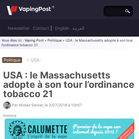
Newsletter
Contact
|
English
العربية
Vous êtes ici :
Vaping Post
»
Politique
» USA : le Massachusetts adopte à son tour
l’ordinance tobacco 21
Politique
#
USA
USA : le Massachusetts
adopte à son tour l’ordinance
tobacco 21
Par
Alistair Servet
, le
3/07/2018 à 10h57
Annonce