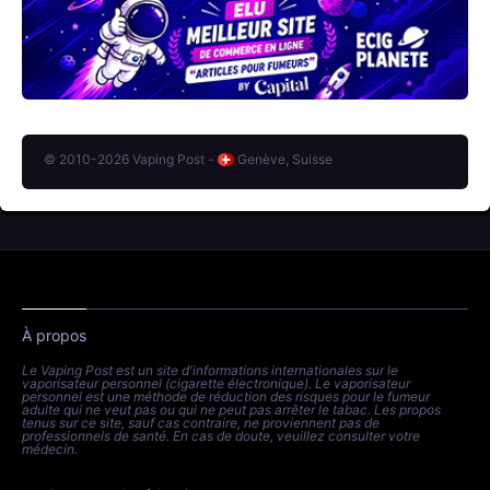
© 2010-2026 Vaping Post -
Genève, Suisse
À propos
Le Vaping Post est un site d'informations internationales sur le
vaporisateur personnel (cigarette électronique). Le vaporisateur
personnel est une méthode de réduction des risques pour le fumeur
adulte qui ne veut pas ou qui ne peut pas arrêter le tabac. Les propos
tenus sur ce site, sauf cas contraire, ne proviennent pas de
professionnels de santé. En cas de doute, veuillez consulter votre
médecin.