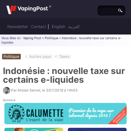
Newsletter
Contact
|
English
العربية
Vous êtes ici :
Vaping Post
»
Politique
» Indonésie : nouvelle taxe sur certains e-
liquides
Politique
#
Autres pays
#
Taxes
Indonésie : nouvelle taxe sur
certains e-liquides
Par
Alistair Servet
, le
3/07/2018 à 14h05
Annonce