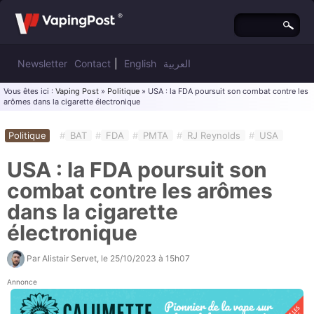
Newsletter
Contact
|
English
العربية
Vous êtes ici :
Vaping Post
»
Politique
» USA : la FDA poursuit son combat contre les
arômes dans la cigarette électronique
Politique
#
BAT
#
FDA
#
PMTA
#
RJ Reynolds
#
USA
USA : la FDA poursuit son
combat contre les arômes
dans la cigarette
électronique
Par
Alistair Servet
, le
25/10/2023 à 15h07
Annonce