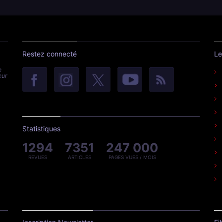
Restez connecté
Le
e
eur
Statistiques
1294
7351
247 000
REVUES
ARTICLES
PAGES VUES / MOIS