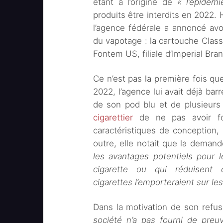
étant à l’origine de
« l’épidém
produits être interdits en 2022. 
l’agence fédérale a annoncé avo
du vapotage : la cartouche Classi
Fontem US, filiale d’Imperial Bra
Ce n’est pas la première fois qu
2022, l’agence lui avait déjà bar
de son pod blu et de plusieurs
cigarettier
de ne pas avoir fou
caractéristiques de conception, l
outre, elle notait que la deman
les avantages potentiels pour
cigarette ou qui réduisent 
cigarettes l’emporteraient sur le
Dans la motivation de son refus
société n’a pas fourni de preu