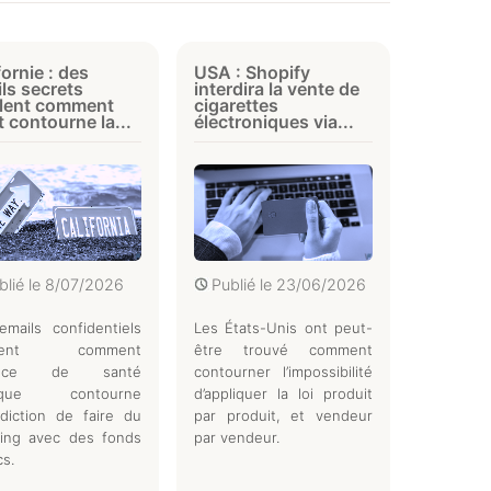
fornie : des
USA : Shopify
ls secrets
interdira la vente de
èlent comment
cigarettes
at contourne la...
électroniques via...
blié le
8/07/2026
Publié le
23/06/2026
mails confidentiels
Les États-Unis ont peut-
èlent comment
être trouvé comment
gence de santé
contourner l’impossibilité
lique contourne
d’appliquer la loi produit
erdiction de faire du
par produit, et vendeur
ying avec des fonds
par vendeur.
cs.