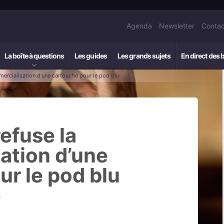
Agenda
Newsletter
Contac
La boîte à questions
Les guides
Les grands sujets
En direct des 
mercialisation d’une cartouche pour le pod blu
refuse la
ation d’une
r le pod blu
5