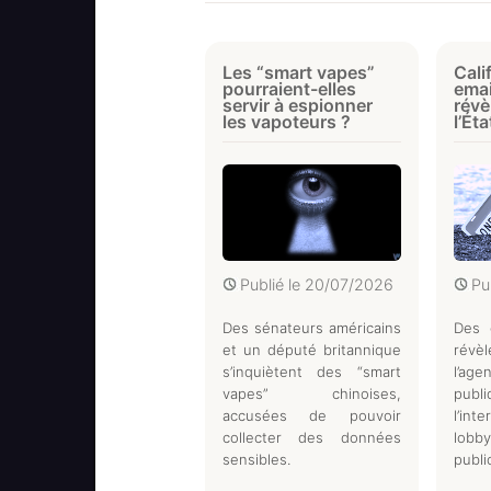
Les “smart vapes”
Cali
pourraient-elles
emai
servir à espionner
rév
les vapoteurs ?
l’Ét
Publié le
20/07/2026
Pu
Des sénateurs américains
Des e
et un député britannique
rév
s’inquiètent des “smart
l’a
vapes” chinoises,
pub
accusées de pouvoir
l’int
collecter des données
lobb
sensibles.
publi