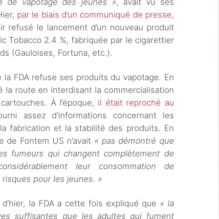
ie de vapotage des jeunes »
, avait vu ses
Hier,
par le biais d’un communiqué de presse
,
ir refusé le lancement d’un nouveau produit
c Tobacco 2.4 %, fabriquée par le cigarettier
nds (Gauloises, Fortuna, etc.).
e la FDA refuse ses produits du vapotage. En
ré la route en interdisant la commercialisation
 cartouches. À l’époque,
il était reproché au
rni assez d’informations concernant les
a fabrication et la stabilité des produits. En
de de Fontem US n’avait
« pas démontré que
 les fumeurs qui changent complètement de
considérablement leur consommation de
s risques pour les jeunes. »
 d’hier, la FDA a cette fois expliqué que
« la
ves suffisantes que les adultes qui fument