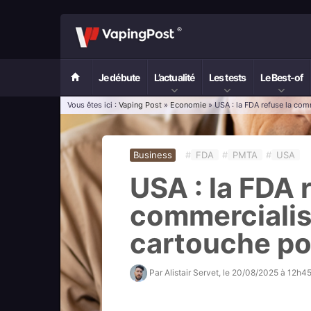
Je débute
L’actualité
Les tests
Le Best-of
Vous êtes ici :
Vaping Post
»
Economie
» USA : la FDA refuse la com
Business
#
FDA
#
PMTA
#
USA
USA : la FDA 
commercialis
cartouche pou
Par
Alistair Servet
, le
20/08/2025 à 12h4