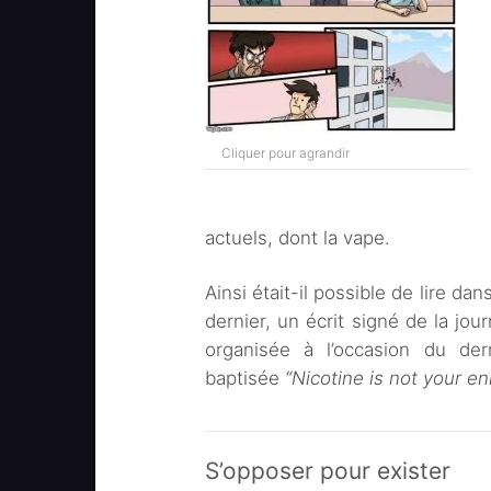
Cliquer pour agrandir
actuels, dont la vape.
Ainsi était-il possible de lire d
dernier, un écrit signé de la jour
organisée à l’occasion du de
baptisée
“Nicotine is not your e
S’opposer pour exister