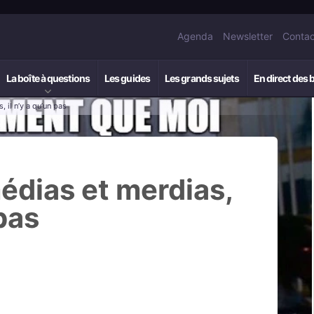
Agenda
Newsletter
Contac
La boîte à questions
Les guides
Les grands sujets
En direct des 
 il n’y a qu’un pas
édias et merdias,
 pas