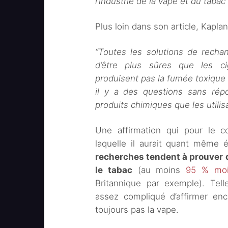
l’industrie de la vape et du tabac
Plus loin dans son article, Kaplan
“Toutes les solutions de recha
d’être plus sûres que les cig
produisent pas la fumée toxique 
il y a des questions sans rép
produits chimiques que les utilis
Une affirmation qui pour le c
laquelle il aurait quant même 
recherches tendent à prouver q
le tabac
(au moins
95 % moi
Britannique par exemple). Tell
assez compliqué d’affirmer enc
toujours pas la vape.