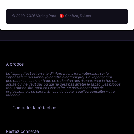
© 2010-2026 Vaping Post -
Genève, Suisse
À propos
Le Vaping Post est un site d'informations internationales sur le
vaporisateur personnel (cigarette électronique). Le vaporisateur
personnel est une méthode de réduction des risques pour le fumeur
adulte qui ne veut pas ou qui ne peut pas arrêter le tabac. Les propos
tenus sur ce site, sauf cas contraire, ne proviennent pas de
professionnels de santé. En cas de doute, veuillez consulter votre
médecin.
Contacter la rédaction
Restez connecté