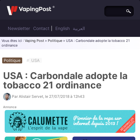
Newsletter
Contact
|
English
العربية
Vous êtes ici :
Vaping Post
»
Politique
» USA : Carbondale adopte la tobacco 21
ordinance
Politique
#
USA
USA : Carbondale adopte la
tobacco 21 ordinance
Par
Alistair Servet
, le
27/07/2018 à 12h43
Annonce