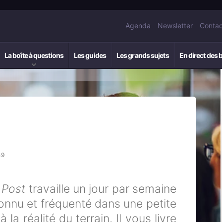
Agenda
Newsletter
Contac
La boîte à questions
Les guides
Les grands sujets
En direct des 
49
 Post
travaille un jour par semaine
nnu et fréquenté dans une petite
 la réalité du terrain. Il vous livre