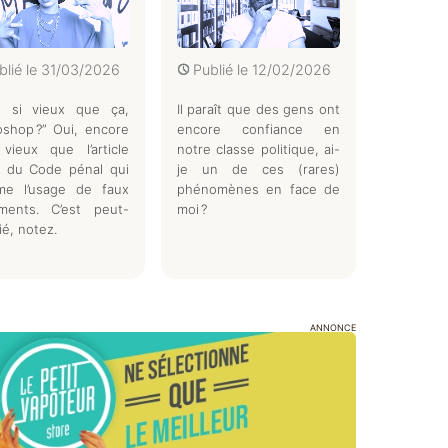
blié le
31/03/2026
Publié le
12/02/2026
st si vieux que ça,
Il paraît que des gens ont
shop ?” Oui, encore
encore confiance en
vieux que l’article
notre classe politique, ai-
1 du Code pénal qui
je un de ces (rares)
ime l’usage de faux
phénomènes en face de
ments. C’est peut-
moi ?
lié, notez.
ANNONCE