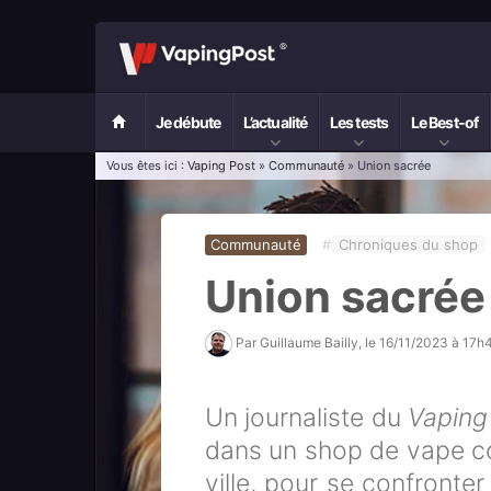
Je débute
L’actualité
Les tests
Le Best-of
Vous êtes ici :
Vaping Post
»
Communauté
» Union sacrée
Communauté
#
Chroniques du shop
Union sacrée
Par
Guillaume Bailly
, le
16/11/2023 à 17h
Un journaliste du
Vaping
dans un shop de vape co
ville, pour se confronter à