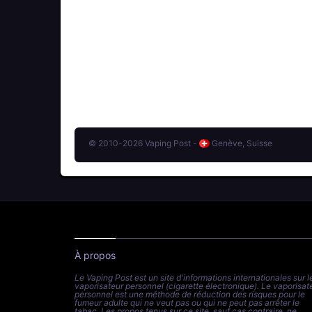
© 2010-2026 Vaping Post -
Genève, Suisse
À propos
Le Vaping Post est un site d'informations internationales sur l
vaporisateur personnel (cigarette électronique). Le vaporisat
personnel est une méthode de réduction des risques pour le
fumeur adulte qui ne veut pas ou qui ne peut pas arrêter le
tabac. Les propos tenus sur ce site, sauf cas contraire, ne