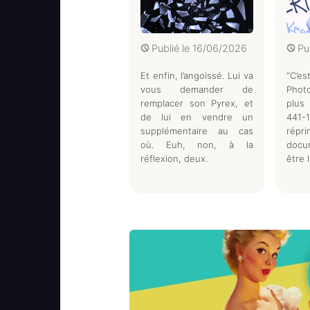
Publié le
16/06/2026
Pu
Et enfin, l’angoissé. Lui va
“C’e
vous demander de
Photo
remplacer son Pyrex, et
plus 
de lui en vendre un
441-
supplémentaire au cas
répr
où. Euh, non, à la
docu
réflexion, deux.
être 