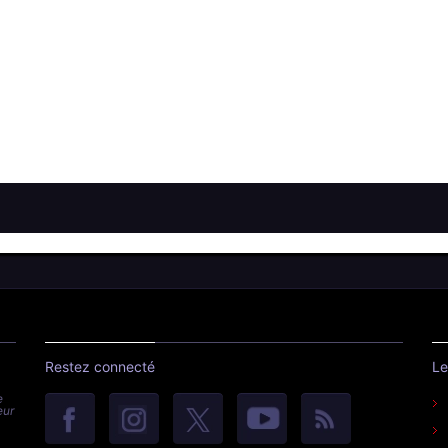
Restez connecté
Le
e
eur