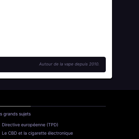
Autour de la vape depuis 2010.
s grands sujets
Directive européenne (TPD)
Le CBD et la cigarette électronique