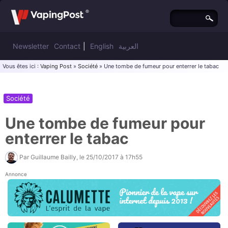
Newsletter
Contact
|
English
العربية
Vous êtes ici :
Vaping Post
»
Société
» Une tombe de fumeur pour enterrer le tabac
Société
Une tombe de fumeur pour
enterrer le tabac
Par
Guillaume Bailly
, le
25/10/2017 à 17h55
Annonce