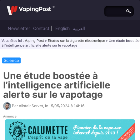
Newsletter
Contact
|
English
العربية
Vous êtes ici :
Vaping Post
»
Etudes sur la cigarette électronique
» Une étude boostée
à l’intelligence artificielle alerte sur le vapotage
Science
Une étude boostée à
l’intelligence artificielle
alerte sur le vapotage
Par
Alistair Servet
, le
15/05/2024 à 14h16
Annonce