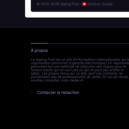
© 2010-2026 Vaping Post -
Genève, Suisse
À propos
Le Vaping Post est un site d'informations internationales sur l
vaporisateur personnel (cigarette électronique). Le vaporisat
personnel est une méthode de réduction des risques pour le
fumeur adulte qui ne veut pas ou qui ne peut pas arrêter le
tabac. Les propos tenus sur ce site, sauf cas contraire, ne
proviennent pas de professionnels de santé. En cas de doute,
veuillez consulter votre médecin.
Contacter la rédaction