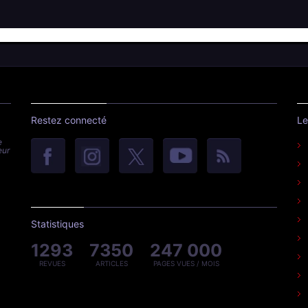
Restez connecté
Le
e
eur
Statistiques
1293
7350
247 000
REVUES
ARTICLES
PAGES VUES / MOIS