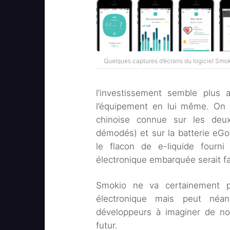
Quelques captures d’écrans du logiciel Smo
l’investissement semble plus a
l’équipement en lui même. On r
chinoise connue sur les deux
démodés) et sur la batterie eGo,
le flacon de e-liquide fourni
électronique embarquée serait f
Smokio ne va certainement pas
électronique mais peut néan
développeurs à imaginer de no
futur.