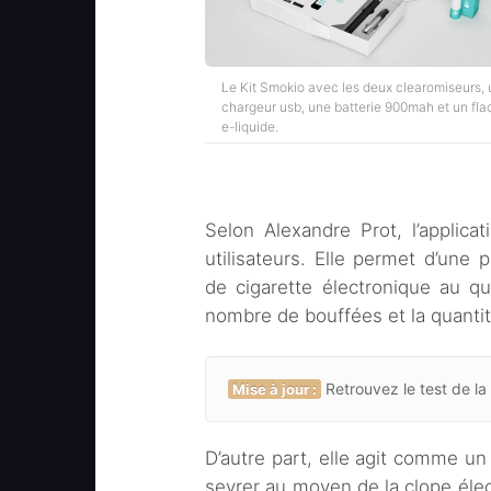
Le Kit Smokio avec les deux clearomiseurs, 
chargeur usb, une batterie 900mah et un fla
e-liquide.
Selon Alexandre Prot, l’applica
utilisateurs. Elle permet d’une
de cigarette électronique au qu
nombre de bouffées et la quantit
Retrouvez le test de la
Mise à jour :
D’autre part, elle agit comme un
sevrer au moyen de la clope élect