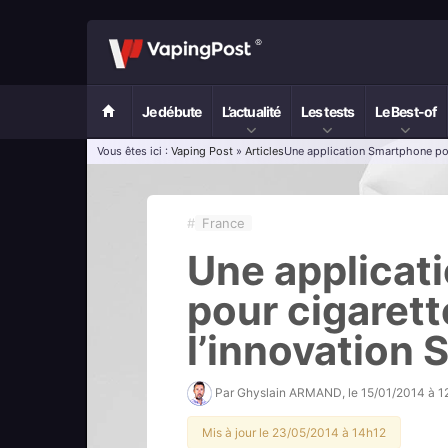
Je débute
L’actualité
Les tests
Le Best-of
Vous êtes ici :
Vaping Post
»
Articles
Une application Smartphone pour
#
France
Une applicat
pour cigarett
l’innovation
Par
Ghyslain ARMAND
, le
15/01/2014 à 1
Mis à jour le 23/05/2014 à 14h12