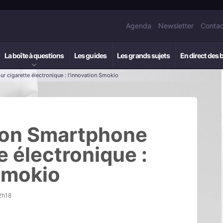
Agenda
Newsletter
Contac
La boîte à questions
Les guides
Les grands sujets
En direct des 
 cigarette électronique : l’innovation Smokio
ion Smartphone
e électronique :
 Smokio
2h18