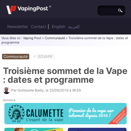
Newsletter
Contact
|
English
العربية
Vous êtes ici :
Vaping Post
»
Communauté
» Troisième sommet de la Vape : dates et
programme
Communauté
#
SOVAPE
Troisième sommet de la Vape
: dates et programme
Par
Guillaume Bailly
, le
25/06/2019 à 9h39
Annonce