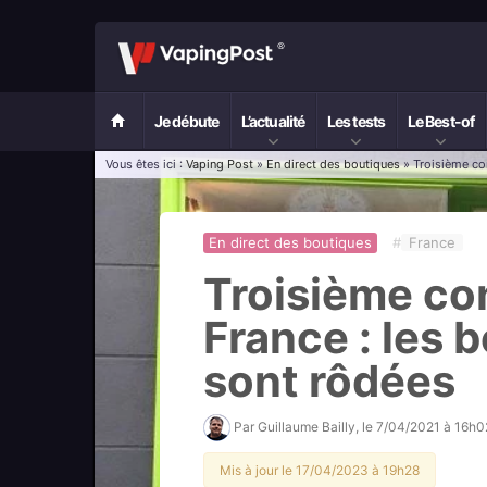
Je débute
L’actualité
Les tests
Le Best-of
Vous êtes ici :
Vaping Post
»
En direct des boutiques
» Troisième co
En direct des boutiques
#
France
Troisième co
France : les 
sont rôdées
Par
Guillaume Bailly
, le
7/04/2021 à 16h0
Mis à jour le 17/04/2023 à 19h28