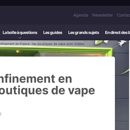
Agenda
Newsletter
Contac
La boîte à questions
Les guides
Les grands sujets
En direct des 
nfinement en France : les boutiques de vape sont rôdées
nfinement en
boutiques de vape
2