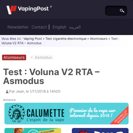
Newsletter
Contact
|
English
العربية
Vous êtes ici :
Vaping Post
»
Test cigarette électronique
»
Atomiseurs
» Test :
Voluna V2 RTA – Asmodus
Atomiseurs
#
Asmodus
Test : Voluna V2 RTA –
Asmodus
Par
Jean
, le
1/11/2018 à 14h00
Annonce