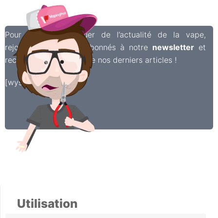
Pour ne rien manquer de l’actualité de la vape,
rejoignez les 6 500 abonnés à notre
newsletter
et
recevez chaque semaine nos derniers articles !
[wysija_form id=”2″]
Utilisation