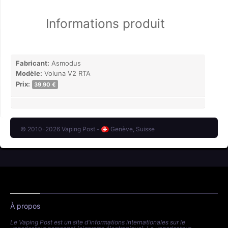
Informations produit
Fabricant:
Asmodus
Modèle:
Voluna V2 RTA
Prix:
39,90 €
© 2010-2026 Vaping Post -
Genève, Suisse
À propos