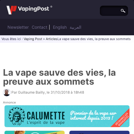
Newsletter
Contact
|
English
العربية
Vous êtes ici :
Vaping Post
»
Articles
La vape sauve des vies, la preuve aux sommets
La vape sauve des vies, la
preuve aux sommets
Par
Guillaume Bailly
, le
31/10/2018 à 18h48
Annonce