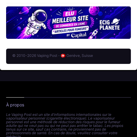
© 2010-2026 Vaping Post -
Genève, Suisse
À propos
Le Vaping Post est un site d'informations internationales sur le
vaporisateur personnel (cigarette électronique). Le vaporisateur
personnel est une méthode de réduction des risques pour le fumeur
adulte qui ne veut pas ou qui ne peut pas arrêter le tabac. Les propos
tenus sur ce site, sauf cas contraire, ne proviennent pas de
professionnels de santé. En cas de doute, veuillez consulter votre
médecin.