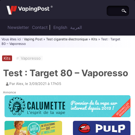
Newsletter
Contact
|
English
العربية
Vous êtes ici :
Vaping Post
»
Test cigarette électronique
»
Kits
» Test : Target
80 – Vaporesso
Kits
#
Vaporesso
Test : Target 80 – Vaporesso
Par
Alex
, le
3/09/2021 à 17h05
Annonce