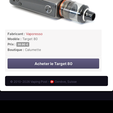
Fabricant :
Vaporesso
Modèle :
Target 80
Prix :
39.90 €
Boutique :
Calumette
Acheter le Target 80
© 2010-2026 Vaping Post -
Genève, Suisse