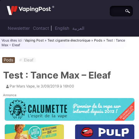
Newsletter
Contact
|
English
العربية
Vous êtes ici :
Vaping Post
»
Test cigarette électronique
»
Pods
» Test : Tance
Max – Eleaf
Pods
#
Eleaf
Test : Tance Max – Eleaf
Par
Mars Vape
, le
3/09/2019 à 16h00
Annonce