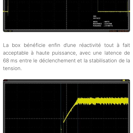
La box bénéficie enfin d’une réactivité tout à fait
acceptable à haute puissance, avec une latence de
68 ms entre le déclenchement et la stabilisation de la
tension.