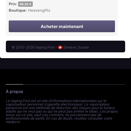
Prix:
49,35 €
Boutique:
Heavengifts
Acheter maintenant
© 2010-2026 Vaping Post -
Genève, Suisse
À propos
Le Vaping Post est un site d'informations internationales sur le
vaporisateur personnel (cigarette électronique). Le vaporisateur
personnel est une méthode de réduction des risques pour le fumeur
adulte qui ne veut pas ou qui ne peut pas arrêter le tabac. Les propos
tenus sur ce site, sauf cas contraire, ne proviennent pas de
professionnels de santé. En cas de doute, veuillez consulter votre
médecin.