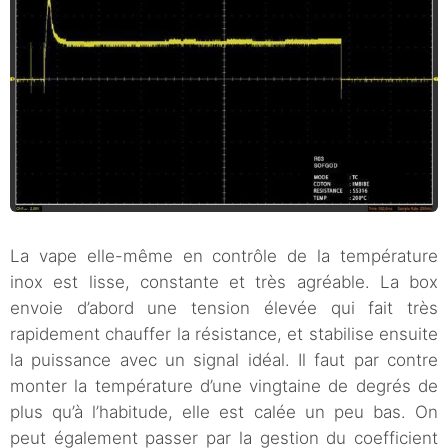
La vape elle-même en contrôle de la température
inox est lisse, constante et très agréable. La box
envoie d’abord une tension élevée qui fait très
rapidement chauffer la résistance, et stabilise ensuite
la puissance avec un signal idéal. Il faut par contre
monter la température d’une vingtaine de degrés de
plus qu’à l’habitude, elle est calée un peu bas. On
peut également passer par la gestion du coefficient