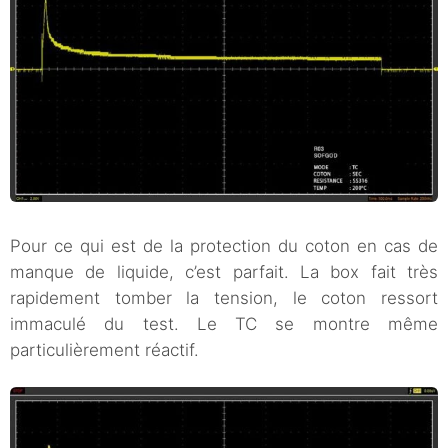
Pour ce qui est de la protection du coton en cas de
manque de liquide, c’est parfait. La box fait très
rapidement tomber la tension, le coton ressort
immaculé du test. Le TC se montre même
particulièrement réactif.