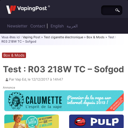
Newsletter
Contact
|
English
العربية
Vous êtes ici :
Vaping Post
»
Test cigarette électronique
»
Box & Mods
» Test :
R03 218W TC – Sofgod
Box & Mods
Test : R03 218W TC – Sofgod
Par
Vap Ed
, le
12/12/2017 à 14h47
Annonce