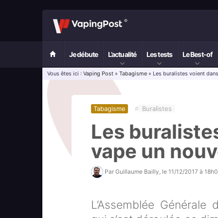
Je débute
L’actualité
Les tests
Le Best-of
Vous êtes ici :
Vaping Post
»
Tabagisme
» Les buralistes voient dan
Tabagisme
#
Buralistes
Les buraliste
vape un nouv
Par
Guillaume Bailly
, le
11/12/2017 à 18h0
L’Assemblée Générale d