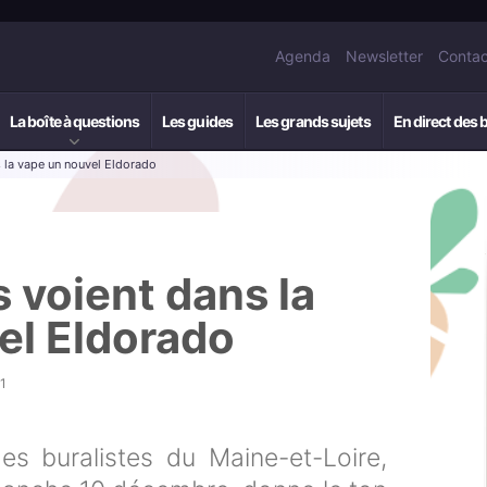
Agenda
Newsletter
Contac
La boîte à questions
Les guides
Les grands sujets
En direct des 
s la vape un nouvel Eldorado
s voient dans la
el Eldorado
1
es buralistes du Maine-et-Loire,