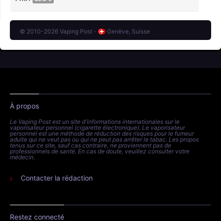
© 2010-2026 Vaping Post -
Genève, Suisse
À propos
Le Vaping Post est un site d'informations internationales sur le
vaporisateur personnel (cigarette électronique). Le vaporisateur
personnel est une méthode de réduction des risques pour le fumeur
adulte qui ne veut pas ou qui ne peut pas arrêter le tabac. Les propos
tenus sur ce site, sauf cas contraire, ne proviennent pas de
professionnels de santé. En cas de doute, veuillez consulter votre
médecin.
Contacter la rédaction
Restez connecté