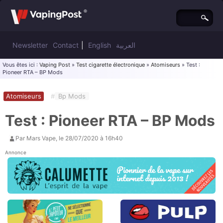
Newsletter
Contact
|
English
العربية
Vous êtes ici :
Vaping Post
»
Test cigarette électronique
»
Atomiseurs
» Test :
Pioneer RTA – BP Mods
Atomiseurs
#
Bp Mods
Test : Pioneer RTA – BP Mods
Par
Mars Vape
, le
28/07/2020 à 16h40
Annonce