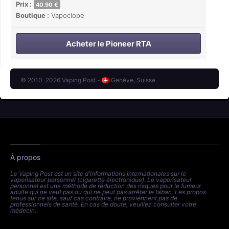
Prix :
40.90 €
Boutique :
Vapoclope
Acheter le Pioneer RTA
© 2010-2026 Vaping Post -
Genève, Suisse
À propos
Le Vaping Post est un site d'informations internationales sur le
vaporisateur personnel (cigarette électronique). Le vaporisateur
personnel est une méthode de réduction des risques pour le fumeur
adulte qui ne veut pas ou qui ne peut pas arrêter le tabac. Les propos
tenus sur ce site, sauf cas contraire, ne proviennent pas de
professionnels de santé. En cas de doute, veuillez consulter votre
médecin.