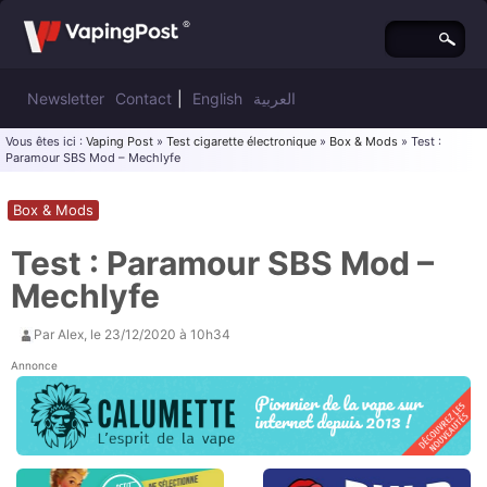
Newsletter
Contact
|
English
العربية
Vous êtes ici :
Vaping Post
»
Test cigarette électronique
»
Box & Mods
» Test :
Paramour SBS Mod – Mechlyfe
Box & Mods
Test : Paramour SBS Mod –
Mechlyfe
Par
Alex
, le
23/12/2020 à 10h34
Annonce