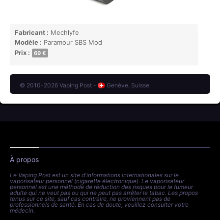
Fabricant :
Mechlyfe
Modèle :
Paramour SBS Mod
Prix :
69 €
© 2010-2026 Vaping Post -
Genève, Suisse
À propos
Le Vaping Post est un site d'informations internationales sur le
vaporisateur personnel (cigarette électronique). Le vaporisateur
personnel est une méthode de réduction des risques pour le fumeur
adulte qui ne veut pas ou qui ne peut pas arrêter le tabac. Les propos
tenus sur ce site, sauf cas contraire, ne proviennent pas de
professionnels de santé. En cas de doute, veuillez consulter votre
médecin.