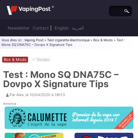
Newsletter
Contact
|
English
العربية
Vous êtes ici :
Vaping Post
»
Test cigarette électronique
»
Box & Mods
» Test :
Mono SQ DNA75C – Dovpo X Signature Tips
Box & Mods
#
Dovpo
Test : Mono SQ DNA75C –
Dovpo X Signature Tips
Par
Alex
, le
10/04/2020 à 18h13
Annonce