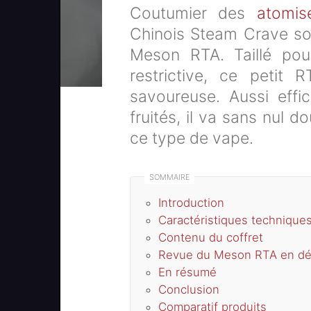
Coutumier des
atomis
Chinois Steam Crave so
Meson RTA. Taillé pour
restrictive, ce petit 
savoureuse. Aussi effi
fruités, il va sans nul d
ce type de vape.
Introduction
Caractéristiques technique
Contenu du coffret
Revue du Meson RTA en dét
En résumé
Conclusion
Comparatif produits