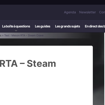
Agenda
Newsletter
Con
La boîte à questions
Les guides
Les grands sujets
En direct des 
rs
» Test : Meson RTA – Steam Crave
 RTA – Steam