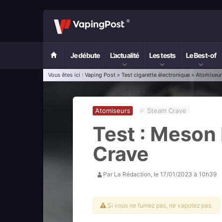
Je débute
L’actualité
Les tests
Le Best-of
Vous êtes ici :
Vaping Post
»
Test cigarette électronique
»
Atomiseu
Atomiseurs
#
Steam Crave
Test : Meson
Crave
Par
La Rédaction
, le
17/01/2023 à 10h39
Si vous ne fumez pas, ne vapotez pas.