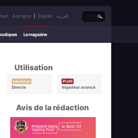
tact
A propos
|
English
العربية
boutiques
Le magazine
Utilisation
Inhalation
Profil
Directe
Vapoteur avancé
Avis de la rédaction
Présent dans
le Best-Of
Vaping Post