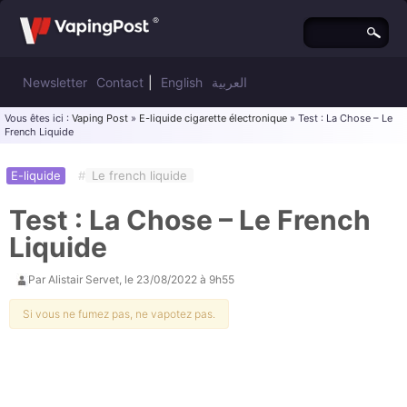
Newsletter
Contact
|
English
العربية
Vous êtes ici :
Vaping Post
»
E-liquide cigarette électronique
» Test : La Chose – Le
French Liquide
E-liquide
#
Le french liquide
Test : La Chose – Le French
Liquide
Par
Alistair Servet
, le
23/08/2022 à 9h55
Si vous ne fumez pas, ne vapotez pas.