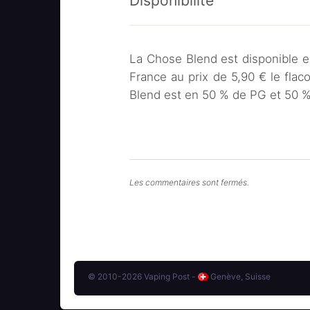
Disponibilité
La Chose Blend est disponible en
France au prix de 5,90 € le fla
Blend est en 50 % de PG et 50 
Les commentaires sont fermés.
© 2010-2026 Vaping Post -
Genève, Suisse