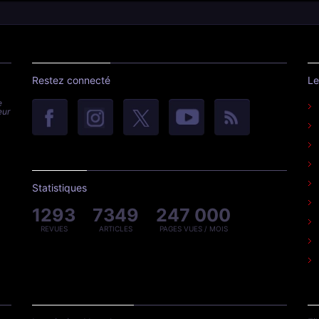
Restez connecté
Le
e
eur
Statistiques
1293
7349
247 000
REVUES
ARTICLES
PAGES VUES / MOIS