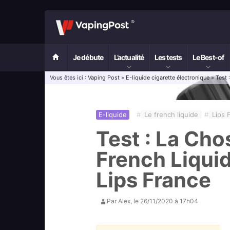
Je débute
L’actualité
Les tests
Le Best-of
Vous êtes ici :
Vaping Post
»
E-liquide cigarette électronique
» Test 
E-liquide
#
Le french liquide
#
Lips 
Test : La Cho
French Liquid
Lips France
Par
Alex
, le
26/11/2020 à 17h04