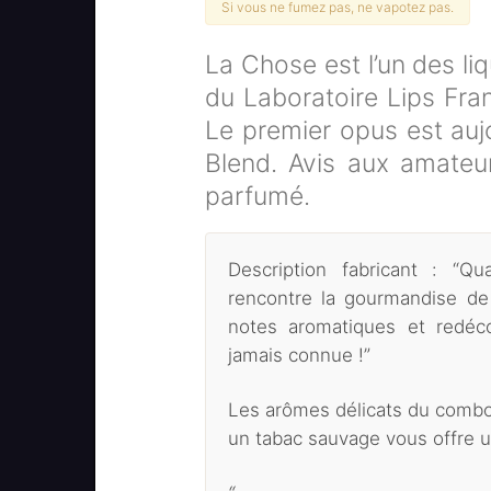
Si vous ne fumez pas, ne vapotez pas.
La Chose est l’un des l
du Laboratoire Lips Fran
Le premier opus est aujo
Blend. Avis aux amateu
parfumé.
Description fabricant : “Q
rencontre la gourmandise de
notes aromatiques et redé
jamais connue !”
Les arômes délicats du combo
un tabac sauvage vous offre u