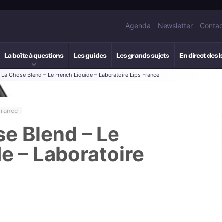
Agenda
Newsletter
Contac
La boîte à questions
Les guides
Les grands sujets
En direct des 
: La Chose Blend – Le French Liquide – Laboratoire Lips France
France
se Blend – Le
e – Laboratoire