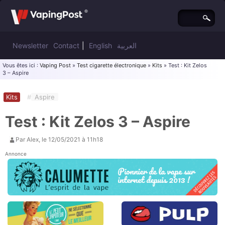
Newsletter
Contact
|
English
العربية
Vous êtes ici :
Vaping Post
»
Test cigarette électronique
»
Kits
» Test : Kit Zelos
3 – Aspire
Kits
#
Aspire
Test : Kit Zelos 3 – Aspire
Par
Alex
, le
12/05/2021 à 11h18
Annonce