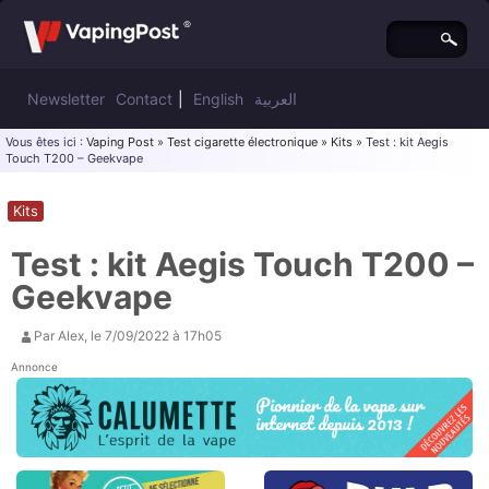
Newsletter
Contact
|
English
العربية
Vous êtes ici :
Vaping Post
»
Test cigarette électronique
»
Kits
» Test : kit Aegis
Touch T200 – Geekvape
Kits
Test : kit Aegis Touch T200 –
Geekvape
Par
Alex
, le
7/09/2022 à 17h05
Annonce