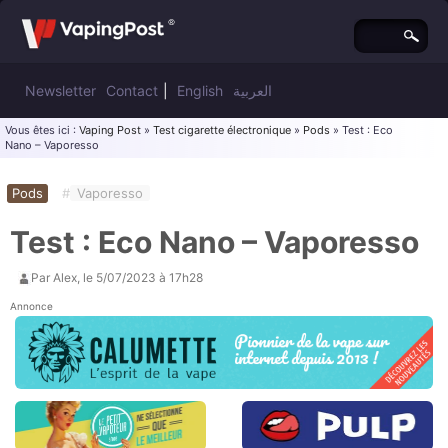
Newsletter
Contact
|
English
العربية
Vous êtes ici :
Vaping Post
»
Test cigarette électronique
»
Pods
» Test : Eco
Nano – Vaporesso
Pods
#
Vaporesso
Test : Eco Nano – Vaporesso
Par
Alex
, le
5/07/2023 à 17h28
Annonce