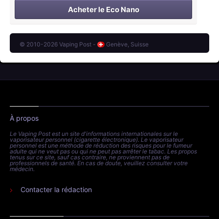
Acheter le Eco Nano
© 2010-2026 Vaping Post -
Genève, Suisse
À propos
Le Vaping Post est un site d'informations internationales sur le
vaporisateur personnel (cigarette électronique). Le vaporisateur
personnel est une méthode de réduction des risques pour le fumeur
adulte qui ne veut pas ou qui ne peut pas arrêter le tabac. Les propos
tenus sur ce site, sauf cas contraire, ne proviennent pas de
professionnels de santé. En cas de doute, veuillez consulter votre
médecin.
Contacter la rédaction