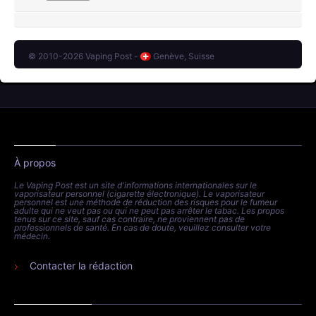
© 2010-2026 Vaping Post -
Genève, Suisse
À propos
Le Vaping Post est un site d'informations internationales sur le
vaporisateur personnel (cigarette électronique). Le vaporisateur
personnel est une méthode de réduction des risques pour le fumeur
adulte qui ne veut pas ou qui ne peut pas arrêter le tabac. Les propos
tenus sur ce site, sauf cas contraire, ne proviennent pas de
professionnels de santé. En cas de doute, veuillez consulter votre
médecin.
Contacter la rédaction