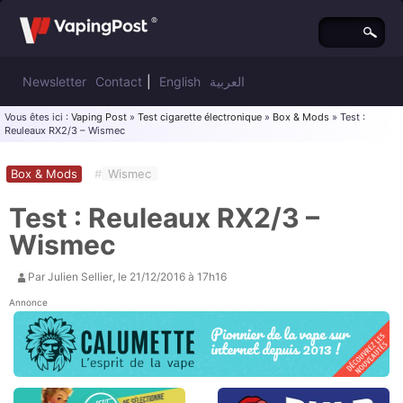
Newsletter
Contact
|
English
العربية
Vous êtes ici :
Vaping Post
»
Test cigarette électronique
»
Box & Mods
» Test :
Reuleaux RX2/3 – Wismec
Box & Mods
#
Wismec
Test : Reuleaux RX2/3 –
Wismec
Par
Julien Sellier
, le
21/12/2016 à 17h16
Annonce