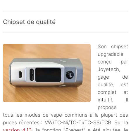
Chipset de qualité
Son chipset
upgradable
conçu par
Joyetech,
gage de
qualité, est
complet et
intuitif. Il
propose
tous les modes de vape communs à la plupart des
puces récentes : VW/TC-Ni/TC-Ti/TC-SS/TCR. Sur la
version 4.13
, la fonction “
Preheat
ˮ a été ajoutée, le