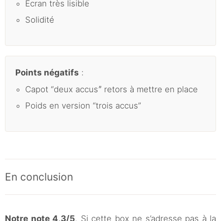
Écran très lisible
Solidité
Points négatifs
:
Capot “deux accusˮ retors à mettre en place
Poids en version “trois accus”
En conclusion
Notre note 4,3/5
. Si cette box ne s’adresse pas à la