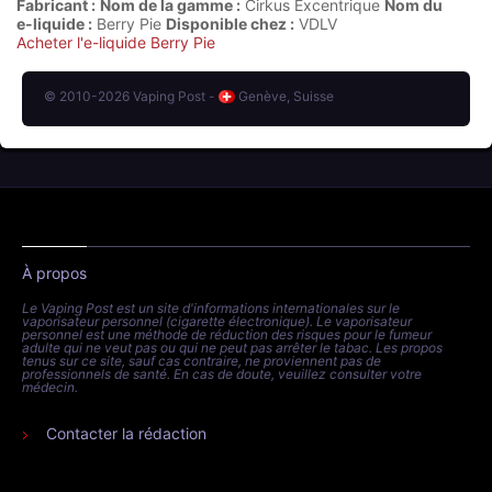
Fabricant :
Nom de la gamme :
Cirkus Excentrique
Nom du
e-liquide :
Berry Pie
Disponible chez :
VDLV
Acheter l'e-liquide Berry Pie
© 2010-2026 Vaping Post -
Genève, Suisse
À propos
Le Vaping Post est un site d'informations internationales sur le
vaporisateur personnel (cigarette électronique). Le vaporisateur
personnel est une méthode de réduction des risques pour le fumeur
adulte qui ne veut pas ou qui ne peut pas arrêter le tabac. Les propos
tenus sur ce site, sauf cas contraire, ne proviennent pas de
professionnels de santé. En cas de doute, veuillez consulter votre
médecin.
Contacter la rédaction