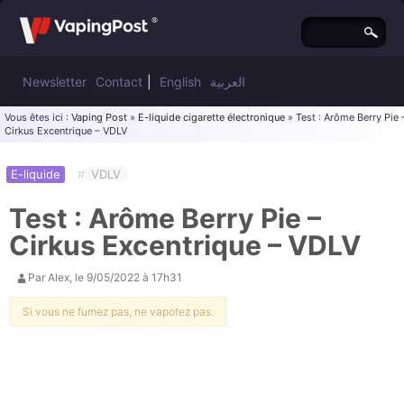
Newsletter
Contact
|
English
العربية
Vous êtes ici :
Vaping Post
»
E-liquide cigarette électronique
» Test : Arôme Berry Pie 
Cirkus Excentrique – VDLV
E-liquide
#
VDLV
Test : Arôme Berry Pie –
Cirkus Excentrique – VDLV
Par
Alex
, le
9/05/2022 à 17h31
Si vous ne fumez pas, ne vapotez pas.