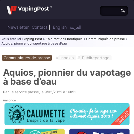
Newsletter
Contact
|
English
العربية
Vous êtes ici :
Vaping Post
»
En direct des boutiques
»
Communiqués de presse
»
Aquios, pionnier du vapotage à base d’eau
Communiqués de presse
#
Innokin
#
Publireportage
Aquios, pionnier du vapotage
à base d’eau
Par
Le service presse
, le
9/05/2022 à 16h51
Annonce