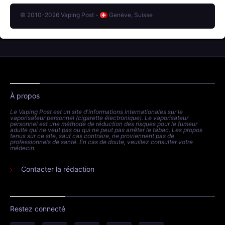
© 2010-2026 Vaping Post -
Genève, Suisse
À propos
Le Vaping Post est un site d'informations internationales sur le
vaporisateur personnel (cigarette électronique). Le vaporisateur
personnel est une méthode de réduction des risques pour le fumeur
adulte qui ne veut pas ou qui ne peut pas arrêter le tabac. Les propos
tenus sur ce site, sauf cas contraire, ne proviennent pas de
professionnels de santé. En cas de doute, veuillez consulter votre
médecin.
Contacter la rédaction
Restez connecté