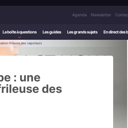
Agenda
Newsletter
Contac
La boîte à questions
Les guides
Les grands sujets
En direct des 
sation frileuse des vapoteurs
pe : une
frileuse des