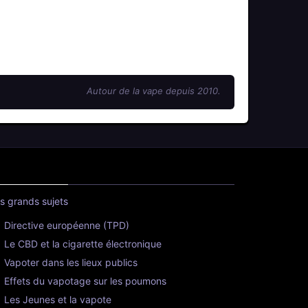
Autour de la vape depuis 2010.
s grands sujets
Directive européenne (TPD)
Le CBD et la cigarette électronique
Vapoter dans les lieux publics
Effets du vapotage sur les poumons
Les Jeunes et la vapote