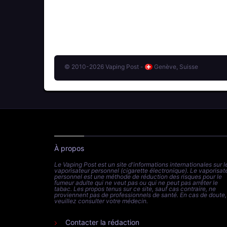
© 2010-2026 Vaping Post -
Genève, Suisse
À propos
Le Vaping Post est un site d'informations internationales sur l
vaporisateur personnel (cigarette électronique). Le vaporisat
personnel est une méthode de réduction des risques pour le
fumeur adulte qui ne veut pas ou qui ne peut pas arrêter le
tabac. Les propos tenus sur ce site, sauf cas contraire, ne
proviennent pas de professionnels de santé. En cas de doute,
veuillez consulter votre médecin.
Contacter la rédaction