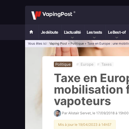
Je débute
L’actualité
Les tests
Le Best-of
Vous êtes ici :
Vaping Post
»
Politique
» Taxe en Europe : une mobili
Politique
#
Europe
#
Taxes
Taxe en Euro
mobilisation 
vapoteurs
Par
Alistair Servet
, le
17/09/2018 à 15h00
Mis à jour le 19/04/2023 à 14h57