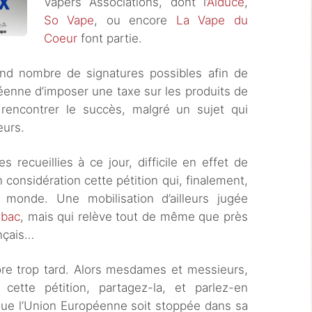
Vapers Associations, dont l’
Aiduce
,
So Vape
, ou encore
La Vape du
Coeur
font partie.
rand nombre de signatures possibles afin de
éenne d’imposer une taxe sur les produits de
 rencontrer le succès, malgré un sujet qui
eurs.
recueillies à ce jour, difficile en effet de
 considération cette pétition qui, finalement,
nd monde. Une mobilisation d’ailleurs jugée
abac
, mais qui relève tout de même que près
ançais…
ore trop tard. Alors mesdames et messieurs,
cette pétition, partagez-la, et parlez-en
 que l’Union Européenne soit stoppée dans sa