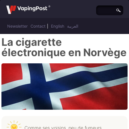
Newsletter
Contact
|
English
العربية
La cigarette
électronique en Norvège
Comme ses voisins, peu de fumeurs