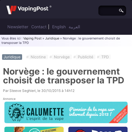
Newsletter
Contact
|
English
العربية
Vous êtes ici :
Vaping Post
»
Juridique
» Norvège : le gouvernement choisit de
transposer la TPD
Juridique
#
Nicotine
#
Norvège
#
Publicité
#
TPD
Norvège : le gouvernement
choisit de transposer la TPD
Par
Steeve Seghieri
, le
30/10/2015 à 14h12
Annonce