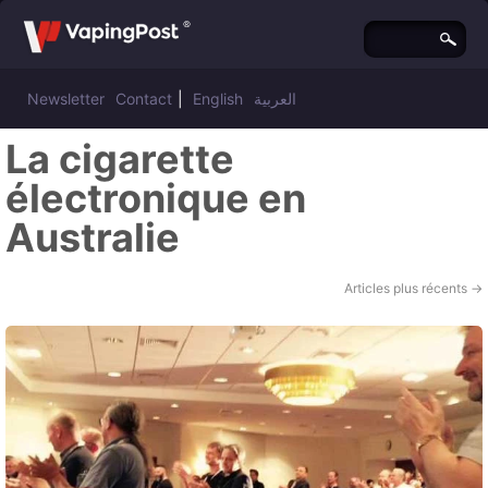
Newsletter
Contact
|
English
العربية
La cigarette
électronique en
Australie
Articles plus récents
→