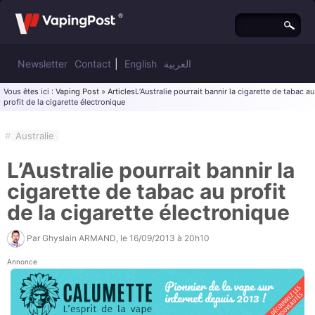
Newsletter
Contact
|
English
العربية
Vous êtes ici :
Vaping Post
»
Articles
L’Australie pourrait bannir la cigarette de tabac au
profit de la cigarette électronique
#
Australie
L’Australie pourrait bannir la
cigarette de tabac au profit
de la cigarette électronique
Par
Ghyslain ARMAND
, le
16/09/2013 à 20h10
Annonce